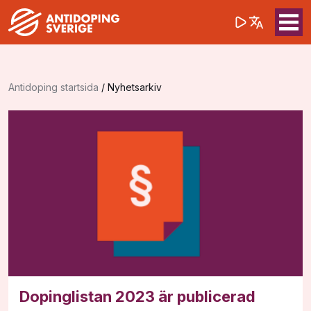
(opens in a 
Sök på webbpla
Sök
Antidoping startsida
/
Nyhetsarkiv
Dopinglistan 2023 är publicerad