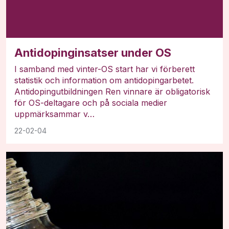
Antidopinginsatser under OS
I samband med vinter-OS start har vi förberett
statistik och information om antidopingarbetet.
Antidopingutbildningen Ren vinnare är obligatorisk
för OS-deltagare och på sociala medier
uppmärksammar v…
22-02-04