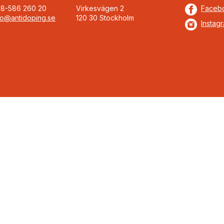
08-586 260 20
Virkesvägen 2
Faceb
fo@antidoping.se
120 30 Stockholm
Instag