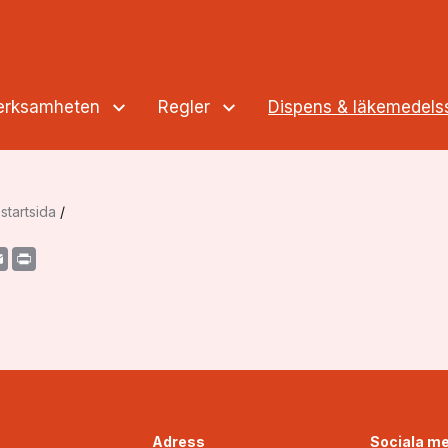
verksamheten
Regler
Dispens & läkemedel
startsida
/
acebook
Email
Print
Adress
Sociala me