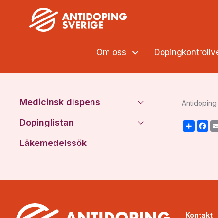
Om oss
Dopingkontroll
Medicinsk dispens
Antidoping 
Dopinglistan
Share
F
Läkemedelssök
Kontakt