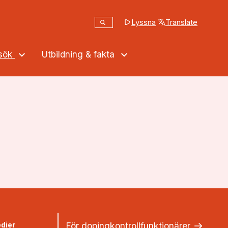
Sök
Lyssna
Translate
(opens in a new tab
Sök på webbplatsen
ssök
Utbildning & fakta
dier
För dopingkontrollfunktionärer