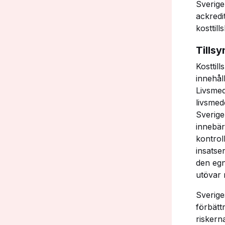
Sverige
ackredi
kosttil
Tillsy
Kosttil
innehål
Livsmed
livsmed
Sverige
innebär
kontrol
insatse
den egn
utövar n
Sverige
förbätt
riskern