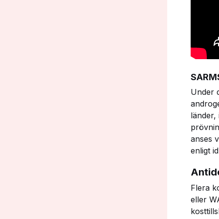
SARM
Under d
androge
länder,
prövnin
anses v
enligt 
Antid
Flera k
eller W
kosttill