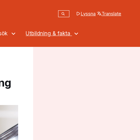
Sök
Lyssna
Translate
(opens in a new tab
Sök på webbplatsen
ssök
Utbildning & fakta
ing