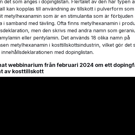
 det som anges i dopinglistan. Flertalet av den här typen 
all kan kopplas till användning av tillskott i pulverform som
lit metylhexanamin som är en stimulantia som är förbjuden 
 i samband med tävling. Ofta finns metylhexanamin i prod
lsdeklaration, men den skrivs med andra namn som geraniu
amylamin eller pentylamin. Det används 18 olika namn på
sen metylhexanamin i kosttillskottsindustrin, vilket gör det s
 innehållsdeklarationen med dopinglistan.
lmat webbinarium från februari 2024 om ett dopingf
t av kosttillskott