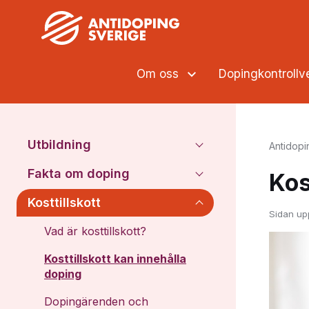
Om oss
Dopingkontroll
Utbildning
Antidopi
Fakta om doping
Kos
Kosttillskott
Sidan up
Vad är kosttillskott?
Kosttillskott kan innehålla
doping
Dopingärenden och