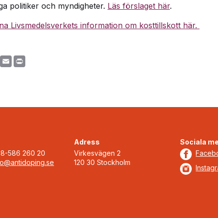
ga politiker och myndigheter.
Läs förslaget här
.
na Livsmedelsverkets information om kosttillskott här.
re
Facebook
Email
Print
Adress
Sociala me
08-586 260 20
Virkesvägen 2
Faceb
fo@antidoping.se
120 30 Stockholm
Instag