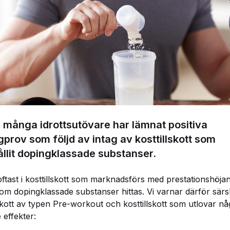
r många idrottsutövare har lämnat positiva
prov som följd av intag av kosttillskott som
ållit dopingklassade substanser.
oftast i kosttillskott som marknadsförs med prestationshöja
som dopingklassade substanser hittas. Vi varnar därför särsk
lskott av typen Pre-workout och kosttillskott som utlovar n
 effekter: