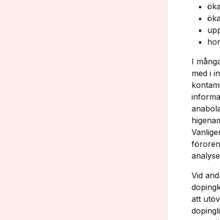
öka
öka
upp
hor
I många
med i i
kontami
informa
anabola
higenam
Vanlige
föroren
analyse
Vid and
dopingk
att utö
dopingl