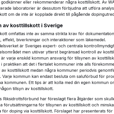
 godkänner eller rekommenderar några kosttillskott. Av 
terade laboratorier är dessutom förbjudna att utföra analy
lskott om de inte är kopplade direkt till pågående dopingutre
n av kosttillskott i Sverige
lskott omfattas inte av samma strikta krav för dokumentatio
l, effekt, biverkningar och interaktioner som läkemedel.
elsverket är Sveriges expert- och centrala kontrollmyndig
elsområdet men utövar ytterst begränsad kontroll av kosttill
 är varje enskild kommun ansvarig för tillsynen av kosttillsk
 i praktiken att det i flertalet kommuner inte alls förekomm
l av kosttillskott medan några kommuner periodvis genomfö
r. Varje kommun kan endast besluta om saluförbud för prod
a kommunen. Ett tips är att kolla med din egen kommun o
ågon tillsyn av kosttillskott.
s Riksidrottsförbund har föreslagit flera åtgärder som skull
ra förutsättningarna för tillsynen av kosttillskott och minska
a för doping via kosttillskott. Förslaget har presenterats för