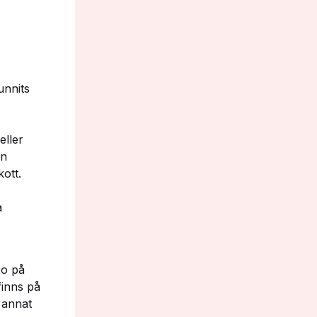
unnits
eller
en
ott.
a
ro på
finns på
 annat