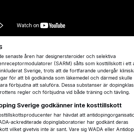
S
e senaste åren har designersteroider och selektiva
nreceptormodulatorer (SARM) sålts som kosttillskott i ett 
 inkluderat Sverige, trots att de fortfarande undergår klinisk
gar för att bli godkända som läkemedel och därmed skulle
ara förbjudna att saluföra. Dessa substanser är dopingkla
idrottens regler och förbjudna vid både träning och tävling.
oping Sverige godkänner inte kosttillskott
osttillskottsproducenter har hävdat att antidopingorganisati
ADA-ackrediterade dopinglaboratorier har godkänt deras
skott vilket givetvis inte är sant. Vare sig WADA eller Antidop