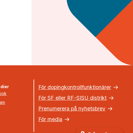
dier
För dopingkontrollfunktionärer
ook
För SF eller RF-SISU distrikt
ram
Prenumerera på nyhetsbrev
För media