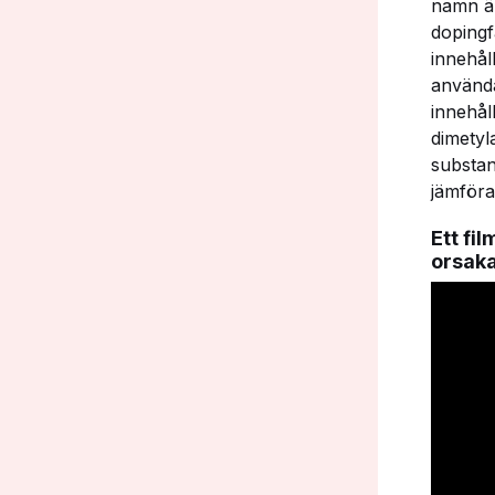
namn än
dopingf
innehål
använda
innehål
dimetyl
substan
jämföra
Ett fi
orsaka