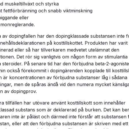
d muskeltillväxt och styrka
t fettförbränning och snabb viktminskning
iggande eller
monreglerande.
 av dopingfallen har den dopingklassade substansen inte f
nnehållsdeklarationen på kosttillskottet. Produkten har varit
nerad eller så har tillverkaren medvetet utelämnat den
tionen. Det rör sig vanligtvis om någon form av stimulantia 
 steroider. På senare tid har den förbjudna beta-2-agonist
in också förekommit i dopingärenden kopplade till kosttillsk
n är koncentrationen av förbjudna substanser låg i sådana
ingar, men de spåras ändå vid den numera mycket känslig
n av dopingprov.
ra tillfällen har utövare använt kosttillskott som innehåller
lassad substans som är deklarerad på burken. Det kan be
varen inte är påläst och därmed inte förstår att substansen 
istan, eller att den förbjudna substansen är skriven med ett