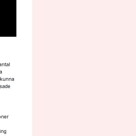
antal
a
 kunna
ssade
oner
ing