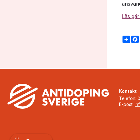
ansvari
Läs gär
Sha
Kontakt
Telefon: 
E-post:
in