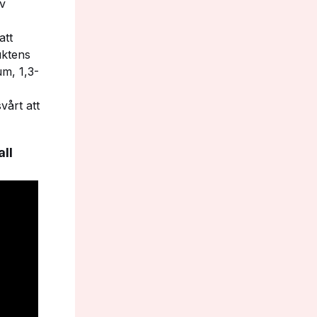
av
att
uktens
m, 1,3-
vårt att
all