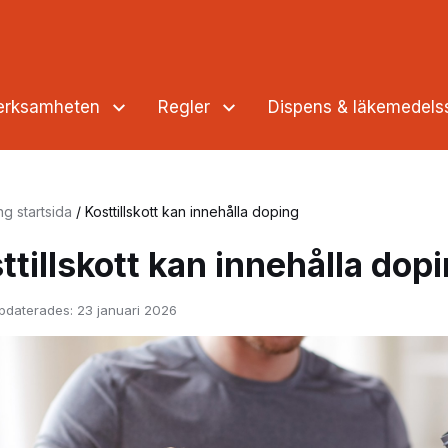
verksamheten
Regler
Dispens & läkemedel
ng startsida
/
Kosttillskott kan innehålla doping
ttillskott kan innehålla dop
pdaterades:
23 januari 2026