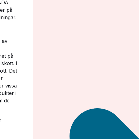
WADA
ser på
dningar.
n av
het på
skott. I
ott. Det
er
r vissa
ukter i
m de
e