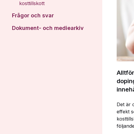
kosttillskott
Frågor och svar
Dokument- och mediearkiv
Alltfö
doping
inneh
Det är 
effekt 
kosttil
följande