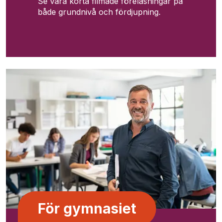
Se våra korta filmade föreläsningar på
både grundnivå och fördjupning.
För gymnasiet