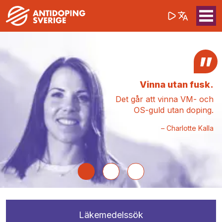
(opens in a 
Sök på webbpla
Sök
Vinna utan fusk.
Det går att vinna VM- och
OS-guld utan doping.
Charlotte Kalla
Läkemedelssök