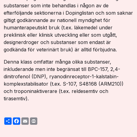
substanser som inte behandlas i någon av de
efterföljande sektionerna i Dopinglistan och som saknar
giltigt godkännande av nationell myndighet för
humanterapeutiskt bruk (t.ex. läkemedel under
preklinisk eller klinisk utveckling eller som utgått,
designerdroger och substanser som endast är
godkända för veterinärt bruk) är alltid förbjudna.
Denna klass omfattar många olika substanser,
inkluderande men inte begränsat till BPC-157, 2,4-
dinitrofenol (DNP), ryanodinreceptor-1-kalstabin-
komplexstabilisator (t.ex. S-107, S48168 (ARM210))
och troponinaktiverare (t.ex. reldesemtiv och
tirasemtiv).
Share
Facebook
Email
Print