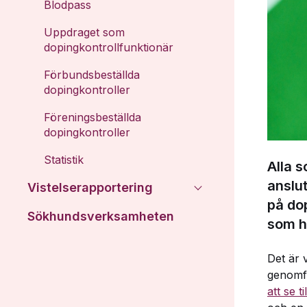
Blodpass
Uppdraget som
dopingkontrollfunktionär
Förbundsbeställda
dopingkontroller
Föreningsbeställda
dopingkontroller
Statistik
Alla s
anslut
Vistelserapportering
på do
Sökhundsverksamheten
som h
Det är 
genomfö
att se 