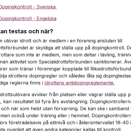
Dopingkontroll - Svenska
Dopingkontroll - Engelska
an testas och när?
m utövar idrott och är medlem i en förening ansluten till
ottsförbundet är skyldiga att ställa upp på dopingkontroll. De
rottare som inte är medlem, men som deltar i tävling, träni
nnan aktivitet som Specialidrottsförbunden sanktionerar. Äv
rer som tränar i föreningar kopplade till Riksidrottsförbund
ölja idrottens dopingregler och således låta sig dopingtesta
diga reglerna finns i
Idrottens antidopingreglemente.
drottsutövare avviker från platsen eller vägrar ställa upp 
l, kan resultatet bli fyra års avstängning. Dopingkontroller
 och när som helst utan förvarning. De kan ske i samband
, men också under träning eller i hemmet. Dopingkontroller
rs företrädelsevis på elitnivå och i åldersintervallet 18-40
nte ovanligt att även andra kategorier kallas till kontroll.