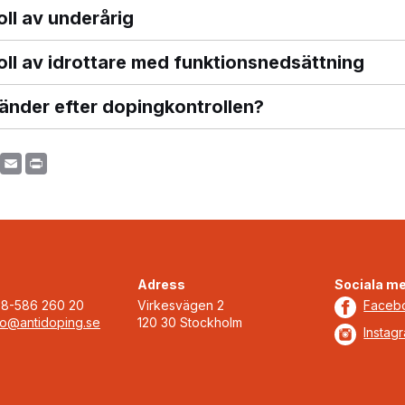
oll av underårig
oll av idrottare med funktionsnedsättning
änder efter dopingkontrollen?
re
Facebook
Email
Print
Adress
Sociala me
08-586 260 20
Virkesvägen 2
Faceb
fo@antidoping.se
120 30 Stockholm
Instag