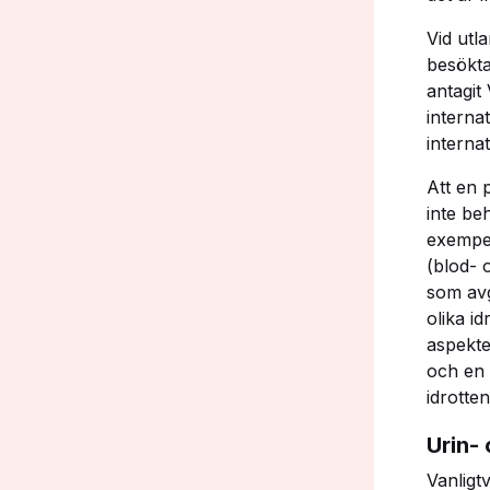
Vid utl
besökta
antagit
interna
interna
Att en 
inte be
exempel
(blod- 
som avg
olika i
aspekte
och en 
idrotte
Urin-
Vanligt