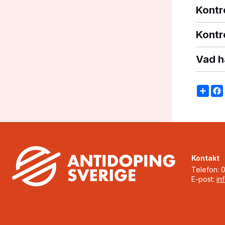
Kontr
Kontr
Vad h
Sha
Kontakt
Telefon: 
E-post:
in