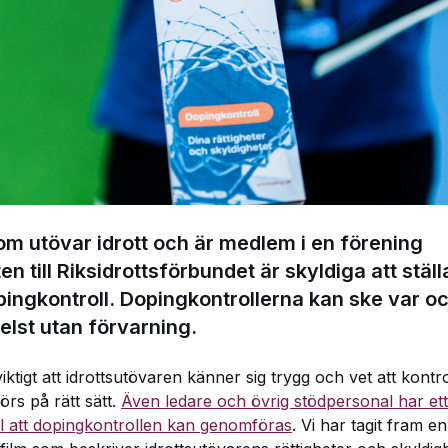
om utövar idrott och är medlem i en förening
en till Riksidrottsförbundet är skyldiga att stäl
pingkontroll. Dopingkontrollerna kan ske var o
elst utan förvarning.
viktigt att idrottsutövaren känner sig trygg och vet att kontr
rs på rätt sätt.
Även ledare och övrig stödpersonal har et
till att dopingkontrollen kan genomföras
. Vi har tagit fram en