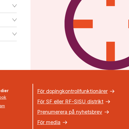
dier
För dopingkontrollfunktionärer
ook
För SF eller RF-SISU distrikt
ram
Prenumerera på nyhetsbrev
För media