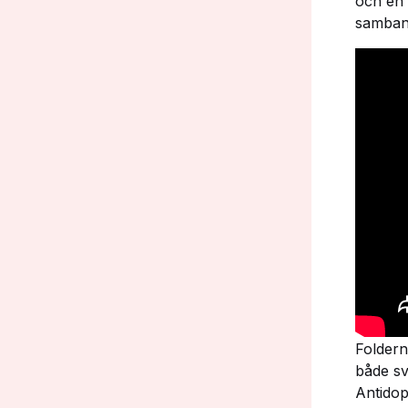
och en 
samban
Foldern
både sv
Antidop