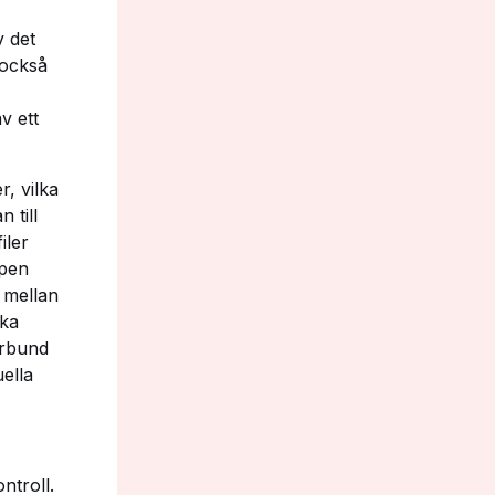
v det
 också
v ett
r, vilka
 till
iler
mpen
r mellan
ika
örbund
uella
ntroll.