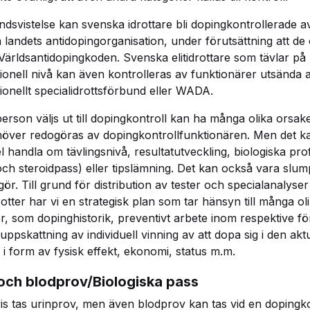
andsvistelse kan svenska idrottare bli dopingkontrollerade a
 landets antidopingorganisation, under förutsättning att de
 Världsantidopingkoden. Svenska elitidrottare som tävlar på
tionell nivå kan även kontrolleras av funktionärer utsända a
tionellt specialidrottsförbund eller WADA.
person väljs ut till dopingkontroll kan ha många olika orsake
höver redogöras av dopingkontrollfunktionären. Men det kan
 handla om tävlingsnivå, resultatutveckling, biologiska prof
och steroidpass) eller tipslämning. Det kan också vara slu
ör. Till grund för distribution av tester och specialanalyse
drotter har vi en strategisk plan som tar hänsyn till många ol
r, som dopinghistorik, preventivt arbete inom respektive f
uppskattning av individuell vinning av att dopa sig i den akt
n i form av fysisk effekt, ekonomi, status m.m.
 och blodprov/Biologiska pass
vis tas urinprov, men även blodprov kan tas vid en dopingko