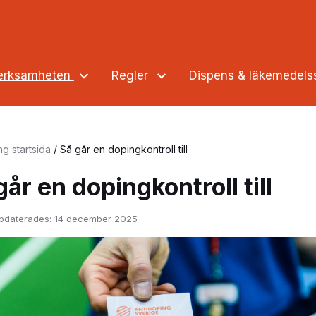
verksamheten
Regler
Dispens & läkemedel
ng startsida
/
Så går en dopingkontroll till
går en dopingkontroll till
pdaterades:
14 december 2025