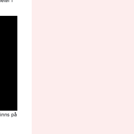
eter i
finns på