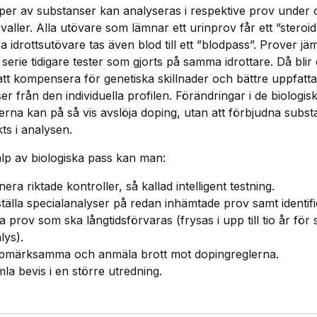
yper av substanser kan analyseras i respektive prov under o
rvaller. Alla utövare som lämnar ett urinprov får ett ”steroid
sa idrottsutövare tas även blod till ett ”blodpass”. Prover jä
serie tidigare tester som gjorts på samma idrottare. Då blir 
 att kompensera för genetiska skillnader och bättre uppfatta
ser från den individuella profilen. Förändringar i de biologis
rna kan på så vis avslöja doping, utan att förbjudna subst
ts i analysen.
lp av biologiska pass kan man:
nera riktade kontroller, så kallad intelligent testning.
tälla specialanalyser på redan inhämtade prov samt identif
ka prov som ska långtidsförvaras (frysas i upp till tio år för
lys).
märksamma och anmäla brott mot dopingreglerna.
la bevis i en större utredning.