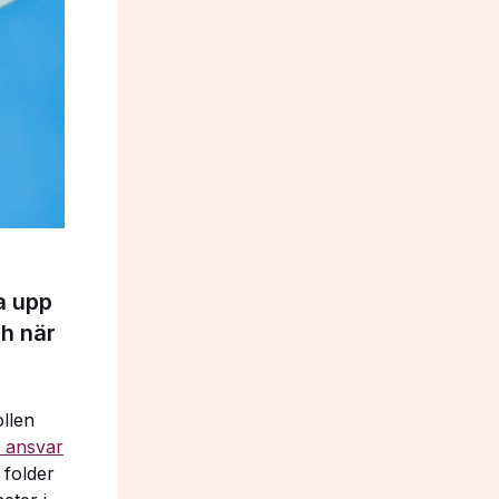
la upp
ch när
ollen
t ansvar
 folder