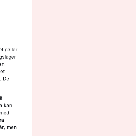
t gäller
ngsläger
en
et
s. De
på
na kan
 med
na
 år, men