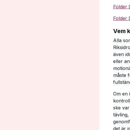
Folder 
Folder 
Vem k
Alla so
Riksidr
även id
eller a
motionä
måste f
fullstän
Om en i
kontrol
ske var
tävling
genomfö
det är i