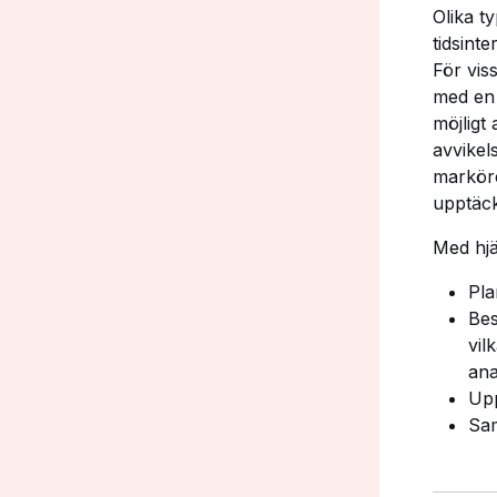
Olika t
tidsinte
För vis
med en 
möjligt
avvikel
marköre
upptäck
Med hjä
Pla
Bes
vil
ana
Upp
Sam