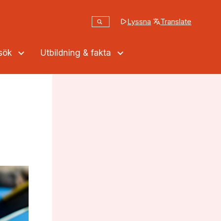
Sök
Lyssna
Translate
(opens in a new tab
Sök på webbplatsen
ssök
Utbildning & fakta