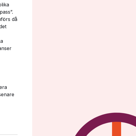
lika
pass”.
mförs då
det
ka
anser
iera
 senare