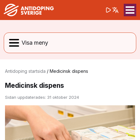
(opens in a 
Sök på webbpla
Sök
Antidoping startsida
/
Medicinsk dispens
Medicinsk dispens
Sidan uppdaterades:
31 oktober 2024