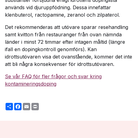
substanser förbjudna enligt idrottens dopinglista
används vid djuruppfödning. Dessa innefattar
klenbuterol, ractopamine, zeranol och zilpaterol.
Det rekommenderas att utövare sparar resehandling
samt kvitton från restauranger från ovan nämnda
länder i minst 72 timmar efter intagen måltid (längre
ifall en dopingkontroll genomförs). Kan
idrottsutövaren visa det ovanstående, kommer det inte
att bli några konsekvenser för idrottsutövaren.
Se vår FAQ för fler frågor och svar kring
kontamineringsdoping
Share
Facebook
Email
Print