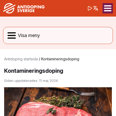
(opens in a 
Sök på webbpla
Sök
Antidoping startsida
/
Kontamineringsdoping
Kontamineringsdoping
Sidan uppdaterades:
11 maj 2026