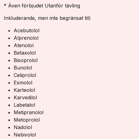
* Även förbjudet Utanför tävling
Inkluderande, men inte begränsat till:
Acebutolol
Alprenolol
Atenolol
Betaxolol
Bisoprolol
Bunolol
Celiprolol
Esmolol
Karteolol
Karvedilol
Labetalol
Metipranolol
Metoprolol
Nadolol
Nebivolol