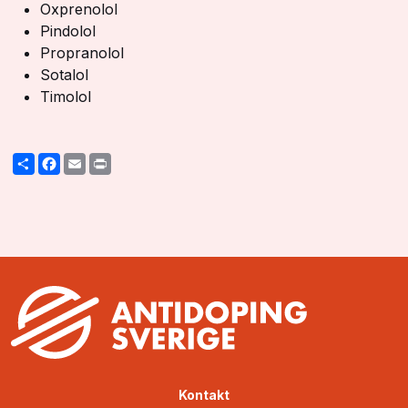
Oxprenolol
Pindolol
Propranolol
Sotalol
Timolol
Share
Facebook
Email
Print
Kontakt