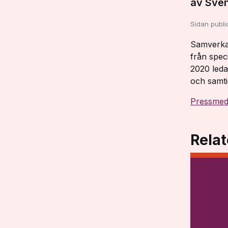
av Sven
Sidan publ
Samverka
från speci
2020 leda
och samtid
Pressmed
Relat