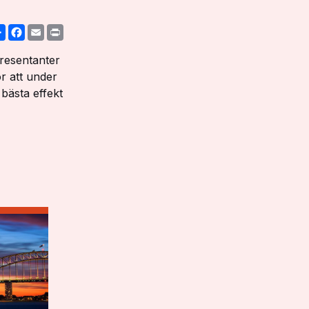
Share
Facebook
Email
Print
resentanter
ör att under
 bästa effekt