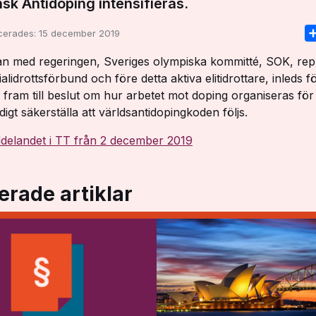
sk Antidoping intensifieras.
icerades:
15 december 2019
n med regeringen, Sveriges olympiska kommitté, SOK, rep
alidrottsförbund och före detta aktiva elitidrottare, inleds f
 fram till beslut om hur arbetet mot doping organiseras för
igt säkerställa att världsantidopingkoden följs.
delandet i TT från 2 december 2019
erade artiklar