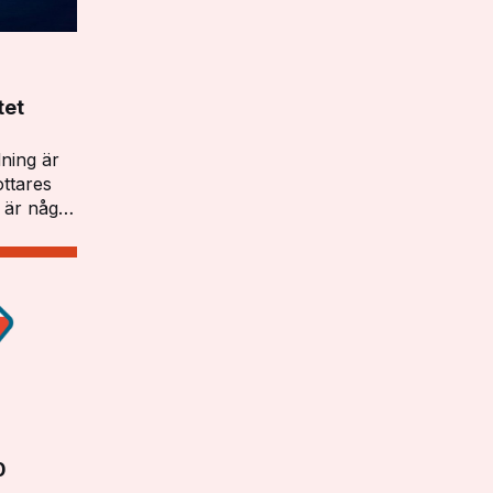
tet
ning är
ottares
r är något
esident
erensen
0