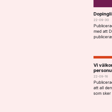
Dopingli
22-09-30
Publicer
med att D
publicera
sammanstä
som gjor
Modificat
Notes". 
Vi välk
personu
22-09-16
Publicera
att all d
som sker 
vissa and
antidoping
och kan u