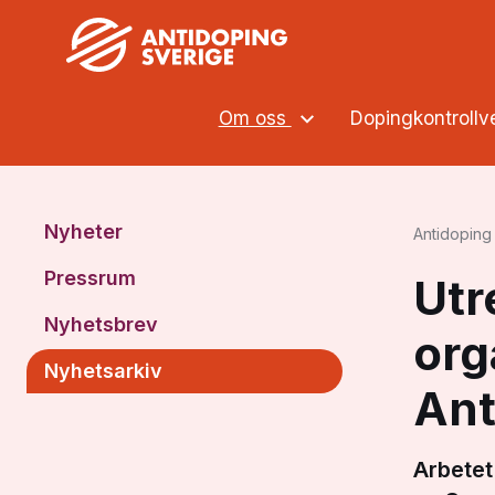
Om oss
Dopingkontroll
Nyheter
Antidoping 
Pressrum
Utr
Nyhetsbrev
org
Nyhetsarkiv
Ant
Arbetet