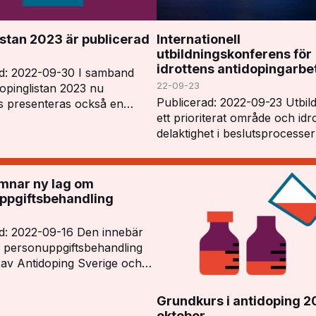
stan 2023 är publicerad
Internationell
utbildningskonferens för
idrottens antidopingarbe
ad: 2022-09-30 I samband
22-09-23
opinglistan 2023 nu
Publicerad: 2022-09-23 Utbild
s presenteras också en
ett prioriterat område och idr
llning över vilka ändringar
delaktighet i beslutsprocesse
ts "Summary of Major
som eftersträvas i alla led. Pr
ions and Explanatory
Witold Blanká öppnade konf
…
och tryckt…
omnar ny lag om
ppgiftsbehandling
d: 2022-09-16 Den innebär
en personuppgiftsbehandling
av Antidoping Sverige och
ra aktörer inom
arbetet har ett tydligt lagstöd
Grundkurs i antidoping 2
tföras i enlighet…
oktober