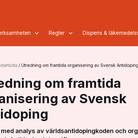
verksamheten
Regler
Dispens & läkemedel
startsida
/
Utredning om framtida organisering av Svensk Antidopin
edning om framtida
anisering av Svensk
idoping
 med analys av världsantidopingkoden och org