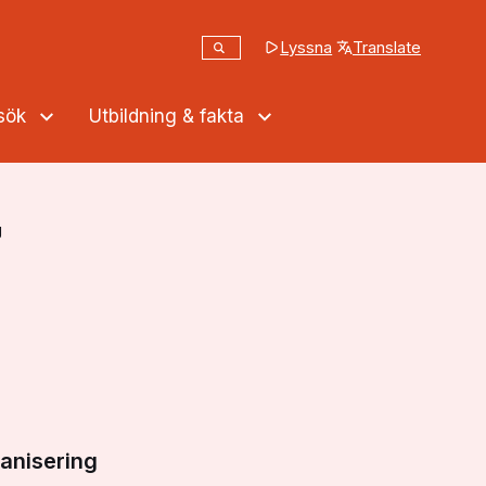
Sök
Lyssna
Translate
(opens in a new tab
Sök på webbplatsen
ssök
Utbildning & fakta
g
anisering