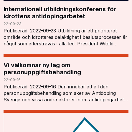
Internationell utbildningskonferens för
idrottens antidopingarbetet
22-09-23
Publicerad: 2022-09-23 Utbildning är ett prioriterat
område och idrottares delaktighet i beslutsprocesser är
något som eftersträvas i alla led. President Witold
Blanká öppnade konferensen och tryckt…
Vi välkomnar ny lag om
personuppgiftsbehandling
22-09-16
Publicerad: 2022-09-16 Den innebär att all den
personuppgiftsbehandling som sker av Antidoping
Sverige och vissa andra aktörer inom antidopingarbetet
har ett tydligt lagstöd och kan utföras i enlighet…