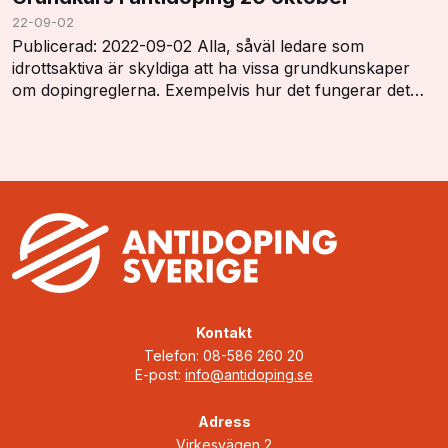
22-09-02
Publicerad: 2022-09-02 Alla, såväl ledare som
idrottsaktiva är skyldiga att ha vissa grundkunskaper
om dopingreglerna. Exempelvis hur det fungerar det
med dopinglistan, dopingkontroller, vistelserap…
Kontakt
Telefon: 08-586 260 20
E-post:
info@antidoping.se
Adress
Virkesvägen 2