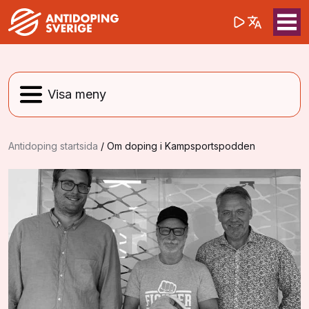
(opens in a 
Sök på webbpla
Sök
Antidoping startsida
/
Om doping i Kampsportspodden