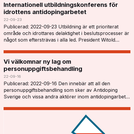
Internationell utbildningskonferens för
idrottens antidopingarbetet
22-09-23
Publicerad: 2022-09-23 Utbildning är ett prioriterat
område och idrottares delaktighet i beslutsprocesser är
något som eftersträvas i alla led. President Witold
Blanká öppnade konferensen och tryckt…
Vi välkomnar ny lag om
personuppgiftsbehandling
22-09-16
Publicerad: 2022-09-16 Den innebär att all den
personuppgiftsbehandling som sker av Antidoping
Sverige och vissa andra aktörer inom antidopingarbetet
har ett tydligt lagstöd och kan utföras i enlighet…