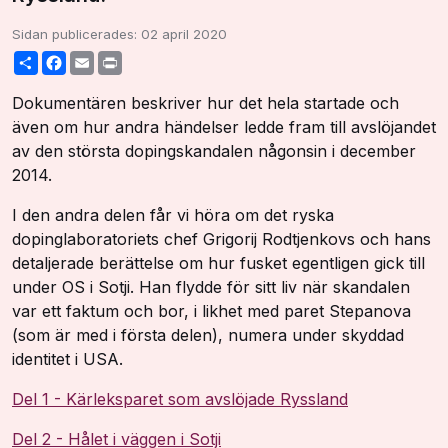
Sidan publicerades:
02 april 2020
Share
Facebook
Email
Print
Dokumentären beskriver hur det hela startade och
även om hur andra händelser ledde fram till avslöjandet
av den största dopingskandalen någonsin i december
2014.
I den andra delen får vi höra om det ryska
dopinglaboratoriets chef Grigorij Rodtjenkovs och hans
detaljerade berättelse om hur fusket egentligen gick till
under OS i Sotji. Han flydde för sitt liv när skandalen
var ett faktum och bor, i likhet med paret Stepanova
(som är med i första delen), numera under skyddad
identitet i USA.
Del 1 - Kärleksparet som avslöjade Ryssland
Del 2 - Hålet i väggen i Sotji