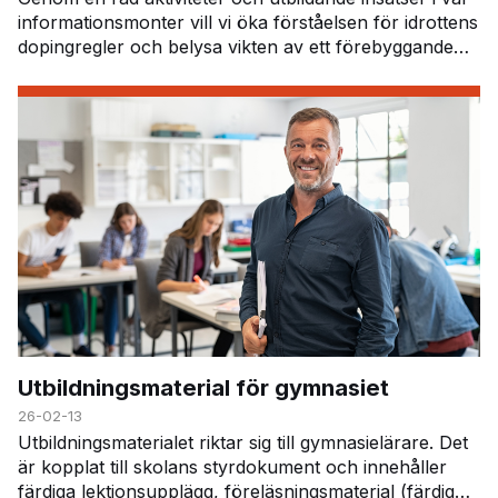
informationsmonter vill vi öka förståelsen för idrottens
dopingregler och belysa vikten av ett förebyggande
arbete mot doping. Under SM-veckan er…
Utbildningsmaterial för gymnasiet
26-02-13
Utbildningsmaterialet riktar sig till gymnasielärare. Det
är kopplat till skolans styrdokument och innehåller
färdiga lektionsupplägg, föreläsningsmaterial (färdig