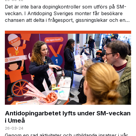
Det är inte bara dopingkontroller som utförs på SM-
veckan. I Antidoping Sveriges monter får besökare
chansen att delta i frågesport, gissningslekar och en
särskild läkemedelsutmaning. Här får deltagar…
Antidopingarbetet lyfts under SM-veckan
i Umeå
26-03-24
Genom en rad aktiviteter och utbildande insatser i vår