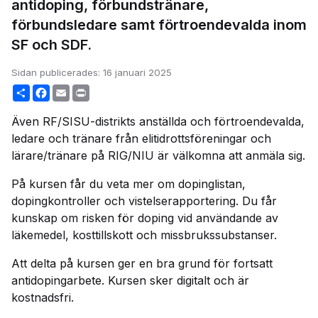
antidoping, förbundstränare,
förbundsledare samt förtroendevalda inom
SF och SDF.
Sidan publicerades:
16 januari 2025
Share
Facebook
Email
Print
Även RF/SISU-distrikts anställda och förtroendevalda,
ledare och tränare från elitidrottsföreningar och
lärare/tränare på RIG/NIU är välkomna att anmäla sig.
På kursen får du veta mer om dopinglistan,
dopingkontroller och vistelserapportering. Du får
kunskap om risken för doping vid användande av
läkemedel, kosttillskott och missbrukssubstanser.
Att delta på kursen ger en bra grund för fortsatt
antidopingarbete. Kursen sker digitalt och är
kostnadsfri.