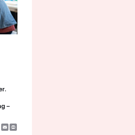
er.
ng –
re
Facebook
Email
Print