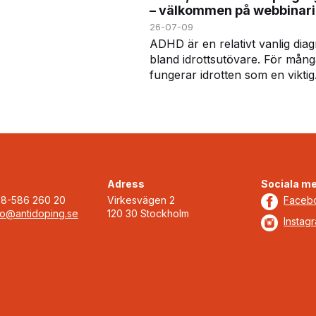
– välkommen på webbinar
istan, dopingkontroller, v…
26-07-09
ADHD är en relativt vanlig dia
bland idrottsutövare. För mån
fungerar idrotten som en viktig
kraft i vardagen, men diagnos
kan också innebära vissa
utmaningar – inte minst när det
gäller att h…
Adress
Sociala me
08-586 260 20
Virkesvägen 2
Faceb
fo@antidoping.se
120 30 Stockholm
Instag