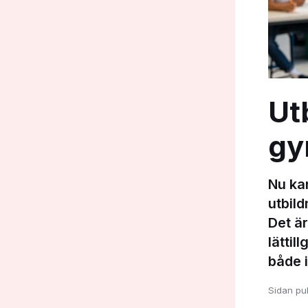
Ut
gy
Nu kan
utbil
Det ä
lätti
både i
Sidan pu