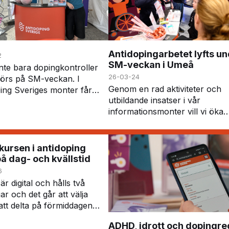
Antidopingarbetet lyfts u
2
SM-veckan i Umeå
inte bara dopingkontroller
26-03-24
örs på SM-veckan. I
Genom en rad aktiviteter och
ing Sveriges monter får
utbildande insatser i vår
e chansen att delta i
informationsmonter vill vi öka
ort, gissningslekar och en
förståelsen för idrottens
d läkemedelsutmaning. Här
dopingregler och belysa vikten
tagar…
ett förebyggande arbete mot
ursen i antidoping
doping. Under SM-veckan er…
å dag- och kvällstid
6
r digital och hålls två
ar och det går att välja
att delta på förmiddagen
ftermiddag/kväll. På kursen
ADHD, idrott och dopingre
 sig mer om bland annat