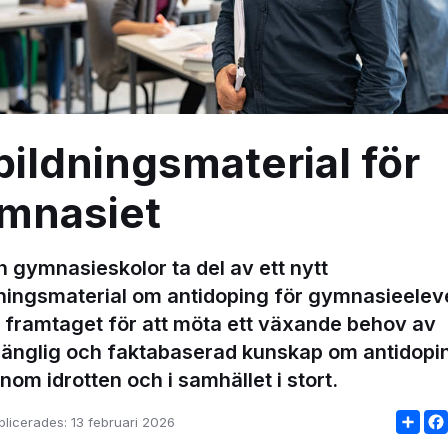
bildningsmaterial för
mnasiet
 gymnasieskolor ta del av ett nytt
dningsmaterial om antidoping för gymnasieelev
r framtaget för att möta ett växande behov av
llgänglig och faktabaserad kunskap om antidopi
nom idrotten och i samhället i stort.
Sha
blicerades:
13 februari 2026