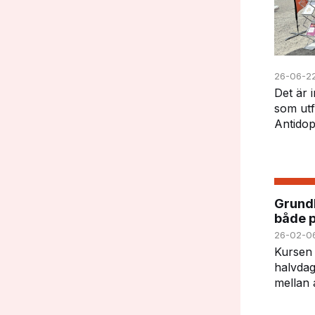
26-06-2
Det är 
som utf
Antidop
besökar
frågesp
särskil
får del
Grundk
både p
26-02-0
Kursen ä
halvdag
mellan 
eller e
lär man