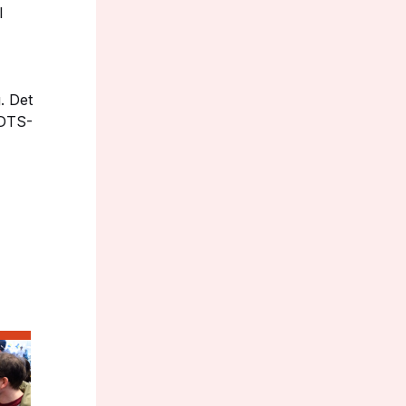
l
. Det
NDTS-