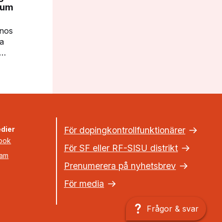
ium
gnos
ga
en
dier
För dopingkontrollfunktionärer
ook
För SF eller RF-SISU distrikt
ram
Prenumerera på nyhetsbrev
För media
Frågor & svar