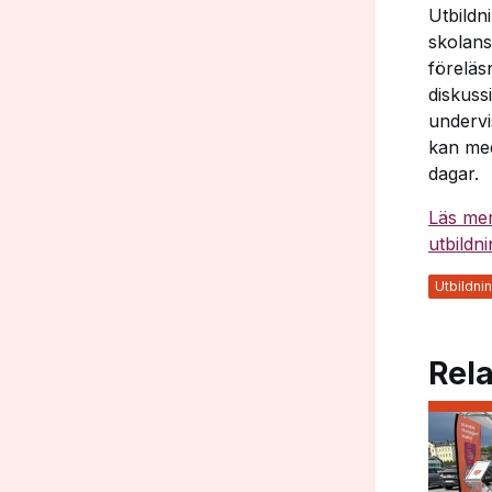
Utbildni
skolans
föreläs
diskuss
undervi
kan med
dagar.
Läs mer
utbildn
Utbildni
Rela