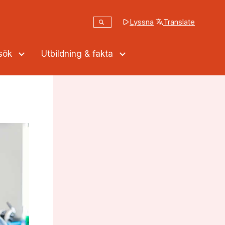
Sök
Lyssna
Translate
(opens in a new tab
Sök på webbplatsen
ssök
Utbildning & fakta