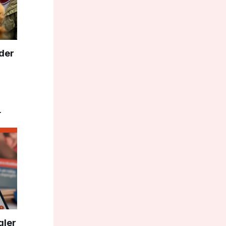
nder
 av
gler