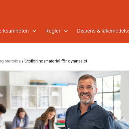
verksamheten
Regler
Dispens & läkemedel
ng startsida
/
Utbildningsmaterial för gymnasiet