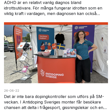
ADHD är en relativt vanlig diagnos bland
idrottsutövare. För många fungerar idrotten som en
viktig kraft i vardagen, men diagnosen kan också
innebära vissa utmaningar – inte minst när det gäller
att h…
26-06-22
Det är inte bara dopingkontroller som utförs på SM-
veckan. I Antidoping Sveriges monter får besökare
chansen att delta i frågesport, gissningslekar och en