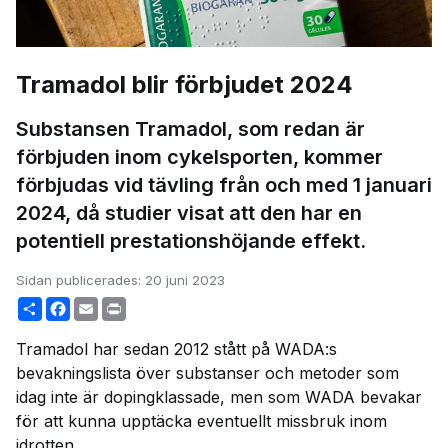
Tramadol blir förbjudet 2024
Substansen Tramadol, som redan är
förbjuden inom cykelsporten, kommer
förbjudas vid tävling från och med 1 januari
2024
,
då studier visat att den har en
potentiell prestationshöjande effekt.
Sidan publicerades:
20 juni 2023
Share
Facebook
Email
Print
Tramadol har sedan 2012 stått på WADA:s
bevakningslista över substanser och metoder som
idag inte är dopingklassade, men som WADA bevakar
för att kunna upptäcka eventuellt missbruk inom
idrotten.