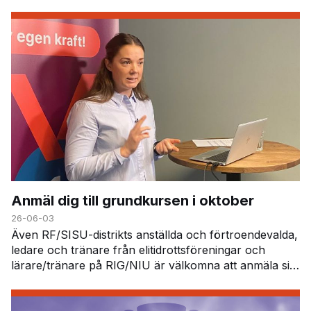
särskild läkemedelsutmaning. Här får deltagar…
Anmäl dig till grundkursen i oktober
26-06-03
Även RF/SISU-distrikts anställda och förtroendevalda,
ledare och tränare från elitidrottsföreningar och
lärare/tränare på RIG/NIU är välkomna att anmäla sig.
På kursen får du veta mer om dopinglistan,…