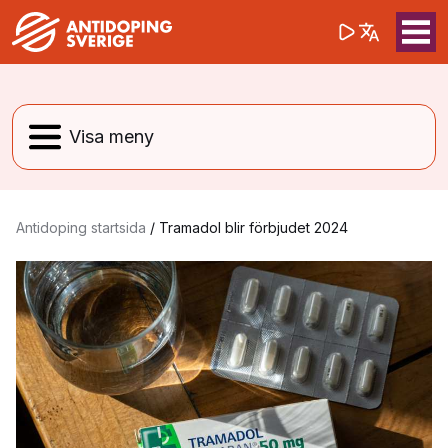
(opens in a 
Sök på webbpla
Sök
Antidoping startsida
/
Tramadol blir förbjudet 2024