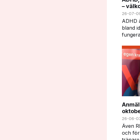
– väl
26-07-0
ADHD är
bland i
fungera
kraft i
kan ock
utmanin
gäller 
Anmäl 
oktob
26-06-0
Även RF
och för
tränare 