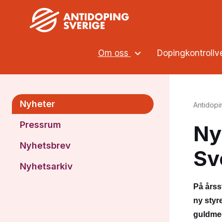
Om oss
Dopingkontroll
Nyheter
Antidopi
Pressrum
Ny
Nyhetsbrev
Sv
Nyhetsarkiv
På årss
ny styr
guldmed