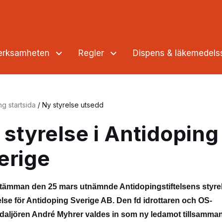
verksamheten
Regler
Dispens & läkemedel
ng startsida
/
Ny styrelse utsedd
 styrelse i Antidoping
erige
tämman den 25 mars utnämnde Antidopingstiftelsens styre
else för Antidoping Sverige AB. Den fd idrottaren och OS-
aljören André Myhrer valdes in som ny ledamot tillsamm