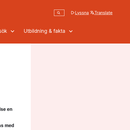
Sök
Lyssna
Translate
(opens in a new tab
Sök på webbplatsen
ssök
Utbildning & fakta
lse en
ans med