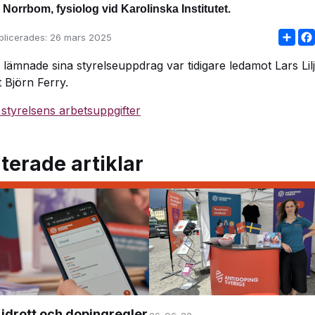
 Norrbom, fysiolog vid Karolinska Institutet.
Sha
blicerades:
26 mars 2025
lämnade sina styrelseuppdrag var tidigare ledamot Lars Lil
 Björn Ferry.
styrelsens arbetsuppgifter
terade artiklar
idrott och dopingregler