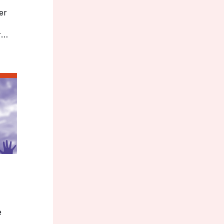
er
r
 en
Här
e