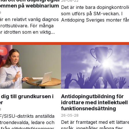
26-06-22
kommen på webbinarium
Det är inte bara dopingkontroll
9
som utförs på SM-veckan. I
 en relativt vanlig diagnos
Antidoping Sveriges monter få
drottsutövare. För många
besökare chansen att delta i
r idrotten som en viktig
frågesport, gissningslekar och
 vardagen, men diagnosen
särskild läkemedelsutmaning. 
så innebära vissa
får deltagar…
gar – inte minst när det
att h…
dig till grundkursen i
Antidopingutbildning för
er
idrottare med intellektuell
funktionsnedsättning
3
26-05-28
/SISU-distrikts anställda
Det är framtaget med ett lättar
troendevalda, ledare och
språk, innehåller många fler
från elitidrottsföreningar