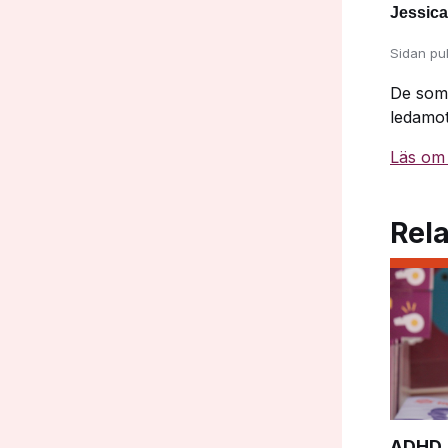
Jessica
Sidan pu
De som 
ledamot
Läs om 
Rela
ADHD, 