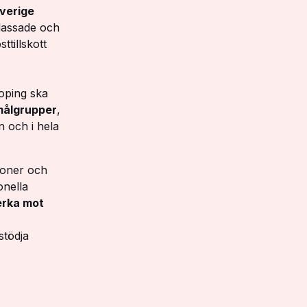
verige
lassade och
ttillskott
doping ska
målgrupper
,
n och i hela
ioner och
onella
erka mot
stödja