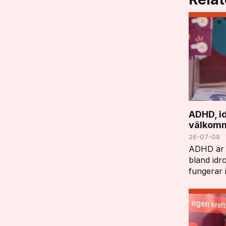
ADHD, id
välkomm
26-07-09
ADHD är e
bland idr
fungerar i
vardagen
innebära 
när det gä