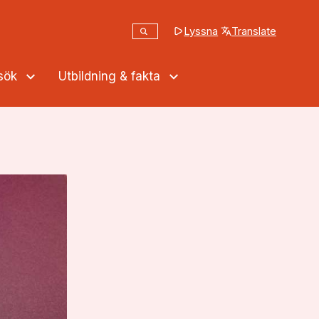
Sök
Lyssna
Translate
(opens in a new tab
Sök på webbplatsen
ssök
Utbildning & fakta