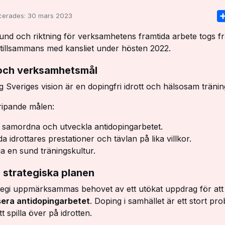
icerades:
30 mars 2023
und och riktning för verksamhetens framtida arbete togs f
 tillsammans med kansliet under hösten 2022.
 och verksamhetsmål
 Sveriges vision är en dopingfri idrott och hälsosam träning
ripande målen:
 samordna och utveckla antidopingarbetet.
a idrottares prestationer och tävlan på lika villkor.
a en sund träningskultur.
strategiska planen
ategi uppmärksammas behovet av ett utökat uppdrag för att
sera antidopingarbetet
. Doping i samhället är ett stort p
tt spilla över på idrotten.