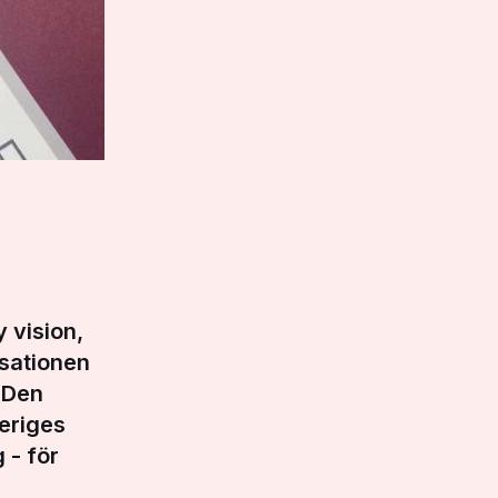
n
 vision,
sationen
 Den
veriges
 - för