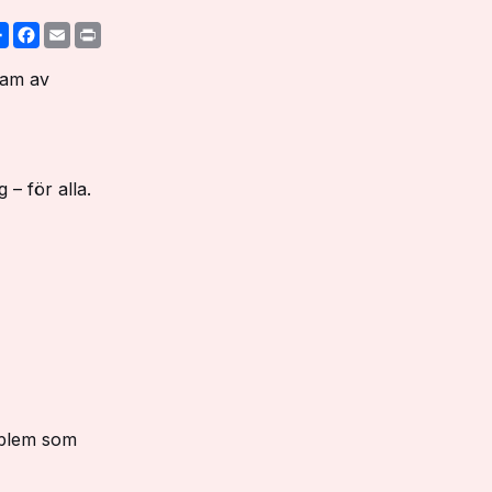
Share
Facebook
Email
Print
ram av
 – för alla.
roblem som