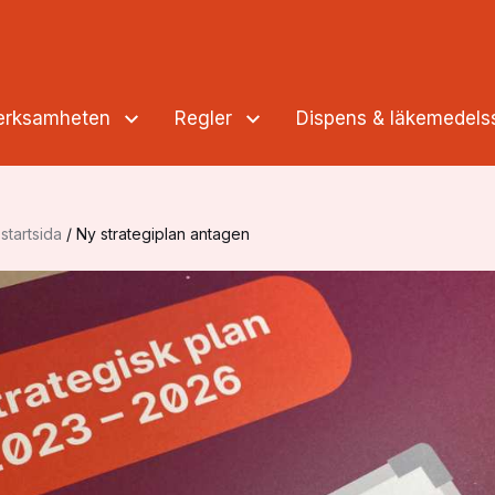
verksamheten
Regler
Dispens & läkemedel
startsida
/
Ny strategiplan antagen