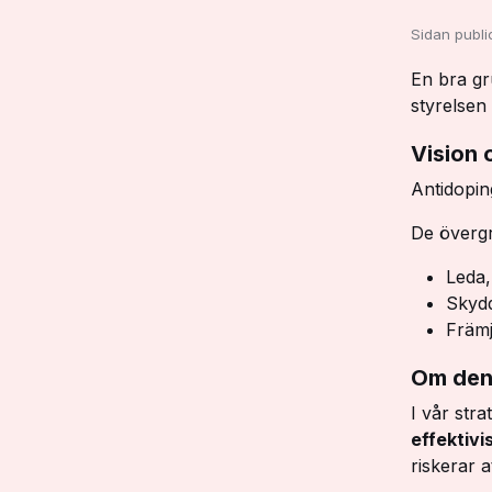
Sidan publ
En bra gr
styrelsen
Vision
Antidoping
De överg
Leda,
Skydd
Främj
Om den 
I vår str
effektivi
riskerar a