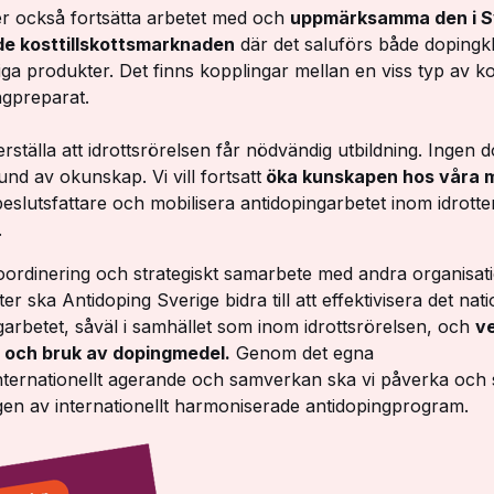
r också fortsätta arbetet med och
uppmärksamma den i S
de kosttillskottsmarknaden
där det saluförs både dopingk
ga produkter. Det finns kopplingar mellan en viss typ av kos
gpreparat.
kerställa att idrottsrörelsen får nödvändig utbildning. Ingen 
und av okunskap. Vi vill fortsatt
öka kunskapen hos våra 
eslutsfattare och mobilisera antidopingarbetet inom idrotte
.
rdinering och strategiskt samarbete med andra organisat
r ska Antidoping Sverige bidra till att effektivisera det nati
garbetet, såväl i samhället som inom idrottsrörelsen, och
v
g och bruk av dopingmedel.
Genom det egna
internationellt agerande och samverkan ska vi påverka och 
gen av internationellt harmoniserade antidopingprogram.