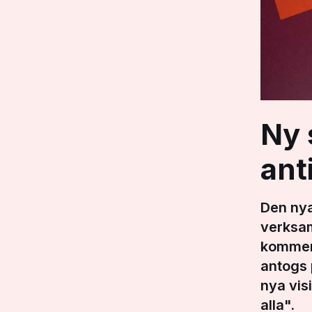
Ny 
ant
Den nya
verksa
kommer 
antogs 
nya vis
alla".