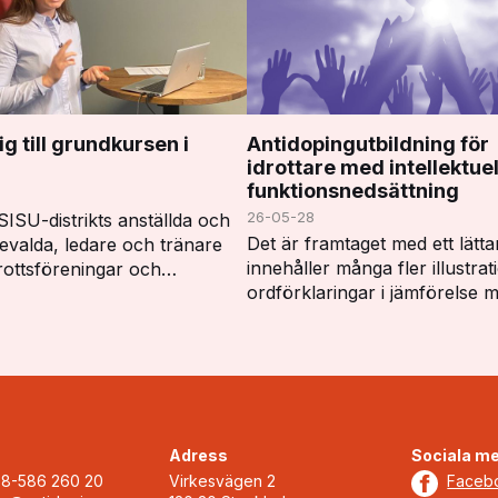
g till grundkursen i
Antidopingutbildning för
idrottare med intellektuel
funktionsnedsättning
26-05-28
ISU-distrikts anställda och
Det är framtaget med ett lätta
evalda, ledare och tränare
innehåller många fler illustra
drottsföreningar och
ordförklaringar i jämförelse 
änare på RIG/NIU är
vinnare digitalt. Utbildningsma
att anmäla sig. På kursen
följer dessa moduler i Ren vi
ta mer om dopinglistan,…
Adress
Sociala me
08-586 260 20
Virkesvägen 2
Faceb