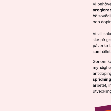
Vi behöve
oreglera
hälsovådli
och dopin
Vi vill sä
ske på gr
påverka b
samhället
Genom koo
myndighete
antidopin
spridnin
arbetet, 
utvecklin