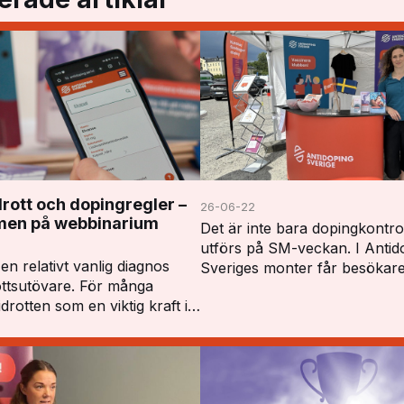
rott och dopingregler –
26-06-22
en på webbinarium
Det är inte bara dopingkontro
utförs på SM-veckan. I Antid
n relativt vanlig diagnos
Sveriges monter får besökar
ottsutövare. För många
chansen att delta i frågesport
drotten som en viktig kraft i
gissningslekar och en särskild
, men diagnosen kan också
läkemedelsutmaning. Här får
vissa utmaningar – inte minst
deltagar…
ller att h…