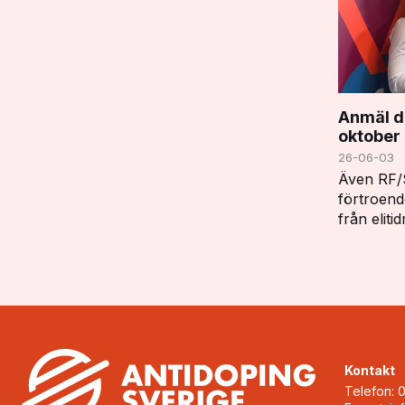
Anmäl di
oktober
26-06-03
Även RF/S
förtroend
från eliti
lärare/tr
välkomna 
får du ve
Kontakt
Telefon: 