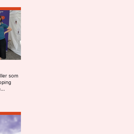
ller som
oping
e
,