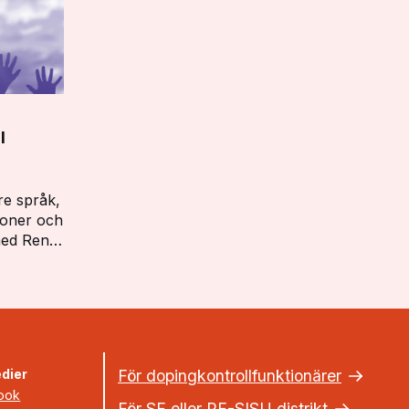
l
re språk,
tioner och
med Ren
terialet
nnare: …
dier
För dopingkontrollfunktionärer
ook
För SF eller RF-SISU distrikt