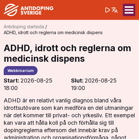
(opens in a 
Sök på webbpla
Sök
Antidoping startsida
/
ADHD, idrott och reglerna om medicinsk dispens
ADHD, idrott och reglerna om
medicinsk dispens
Webbinarium
Start:
2026-08-25
Slut:
2026-08-25
18:00
19:00
ADHD är en relativt vanlig diagnos bland våra
idrottsutövare som kan medföra en del utmaningar
när det kommer till privat- och yrkesliv. Ett exempel
kan vara att hålla koll på och förhålla sig till
dopingreglerna eftersom det innebär krav på
administration och organisationsförmåga, något