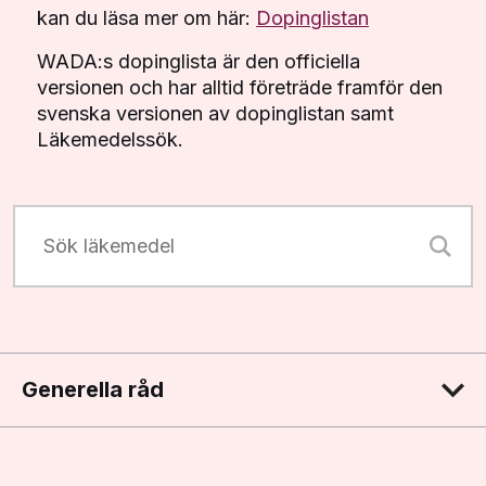
kan du läsa mer om här:
Dopinglistan
WADA:s dopinglista är den officiella
versionen och har alltid företräde framför den
svenska versionen av dopinglistan samt
Läkemedelssök.
Sök läkemedel
Generella råd
Antidoping Sverige har sammanställt vad du som
idrottsutövare behöver tänka på när det kommer till