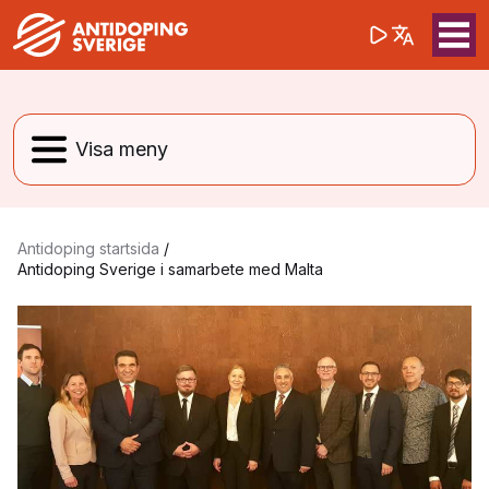
(opens in a 
Sök på webbpla
Sök
Antidoping startsida
/
Antidoping Sverige i samarbete med Malta