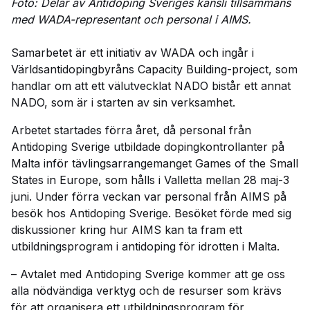
Foto: Delar av Antidoping Sveriges kansli tillsammans
med WADA-representant och personal i AIMS.
Samarbetet är ett initiativ av WADA och ingår i
Världsantidopingbyråns Capacity Building-project, som
handlar om att ett välutvecklat NADO bistår ett annat
NADO, som är i starten av sin verksamhet.
Arbetet startades förra året, då personal från
Antidoping Sverige utbildade dopingkontrollanter på
Malta inför tävlingsarrangemanget Games of the Small
States in Europe, som hålls i Valletta mellan 28 maj-3
juni.
Under förra veckan var personal från AIMS på
besök hos Antidoping Sverige. Besöket förde med sig
diskussioner kring hur AIMS kan ta fram ett
utbildningsprogram i antidoping för idrotten i Malta.
– Avtalet med Antidoping Sverige kommer att ge oss
alla nödvändiga verktyg och de resurser som krävs
för att organisera ett utbildningsprogram för