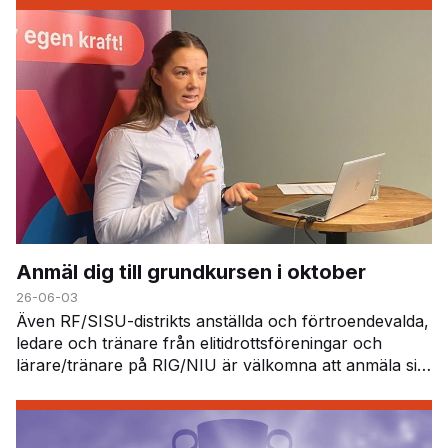
Anmäl dig till grundkursen i oktober
26-06-03
Även RF/SISU-distrikts anställda och förtroendevalda,
ledare och tränare från elitidrottsföreningar och
lärare/tränare på RIG/NIU är välkomna att anmäla sig.
På kursen får du veta mer om dopinglistan,…