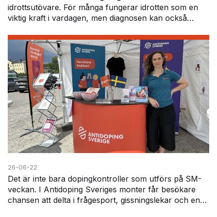
idrottsutövare. För många fungerar idrotten som en
viktig kraft i vardagen, men diagnosen kan också
innebära vissa utmaningar – inte minst när det gäller
att h…
26-06-22
Det är inte bara dopingkontroller som utförs på SM-
veckan. I Antidoping Sveriges monter får besökare
chansen att delta i frågesport, gissningslekar och en
särskild läkemedelsutmaning. Här får deltagar…